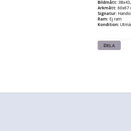
Bildmått:
Arkmått:
Signatur:
Ram:
Kondition:
 Utmär
DELA