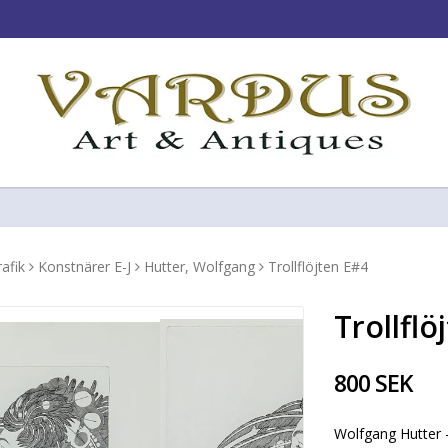
!
afik
Konstnärer E-J
Hutter, Wolfgang
Trollflöjten E#4
Trollflö
800 SEK
Wolfgang Hutter -