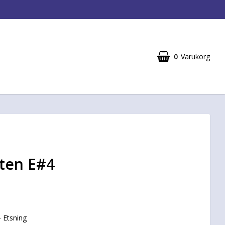
0
Varukorg
jten E#4
 Etsning