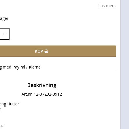
Läs mer...
lager
+
KÖP
ng med PayPal / Klarna
Beskrivning
Art.nr: 12-37232-3912