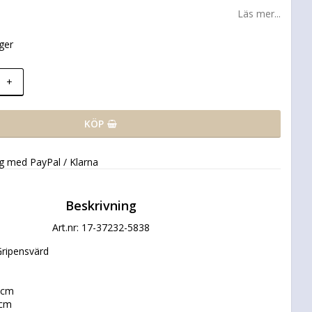
Läs mer...
ager
+
KÖP
ng med PayPal / Klarna
Beskrivning
Art.nr: 17-37232-5838