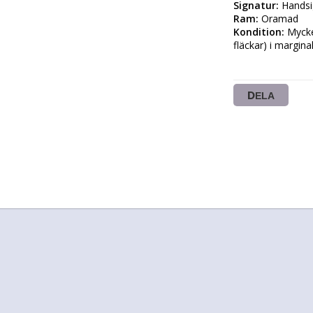
Signatur:
Ram:
Kondition:
 Mycke
fläckar) i margina
DELA