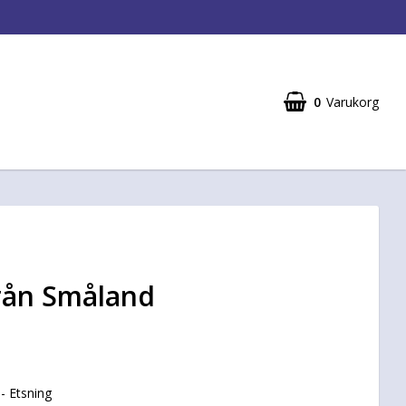
0
Varukorg
rån Småland
- Etsning