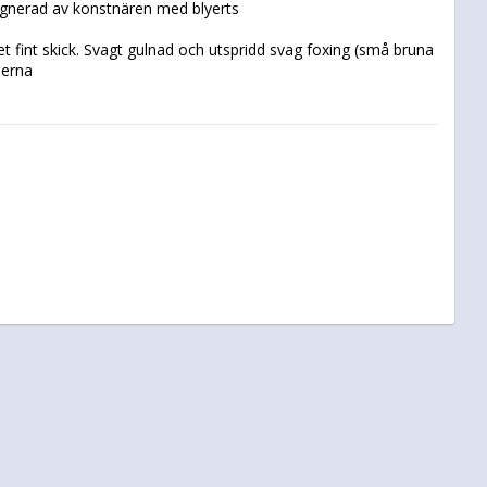
t fint skick. Svagt gulnad och utspridd svag foxing (små bruna 
lerna