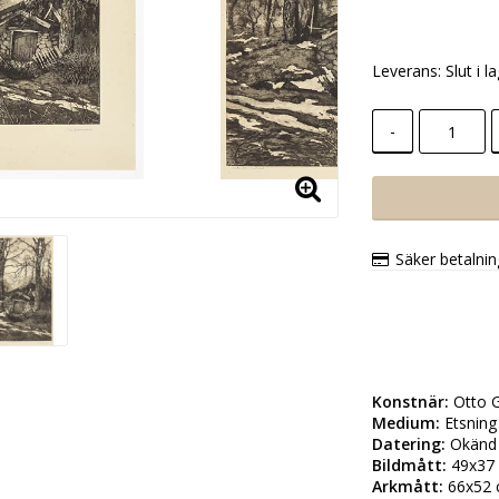
Leverans:
Slut i l
-
Säker betalni
Konstnär:
Medium:
Datering:
Bildmått:
Arkmått: