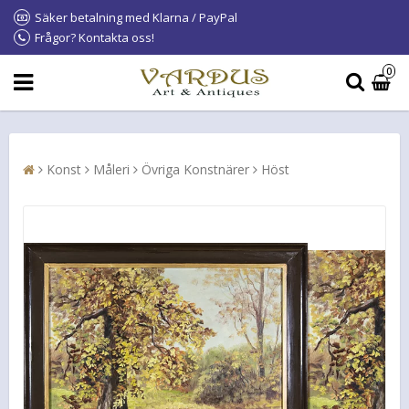
Säker betalning med Klarna / PayPal
Frågor? Kontakta oss!
0
Konst
Måleri
Övriga Konstnärer
Höst