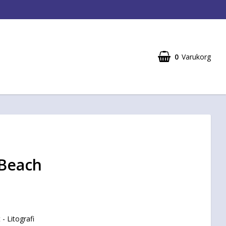
0
Varukorg
Din varukorg är tom
 Beach
- Litografi