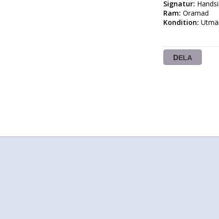
Signatur:
Ram:
Kondition:
 Utmär
DELA