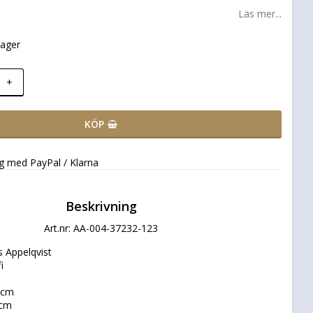
Läs mer...
lager
+
KÖP
ng med PayPal / Klarna
Beskrivning
Art.nr: AA-004-37232-123