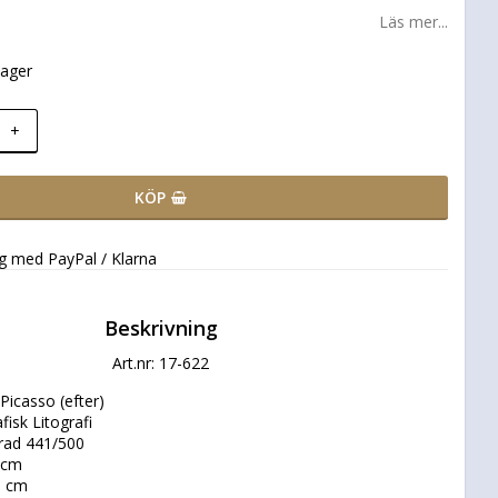
Läs mer...
lager
+
KÖP
ng med PayPal / Klarna
Beskrivning
Art.nr: 17-622