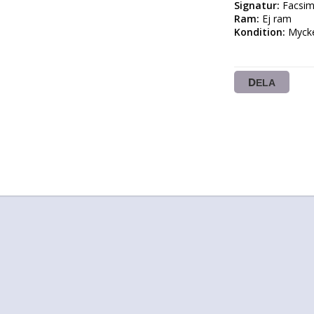
Signatur:
Ram:
Kondition:
 Mycke
DELA