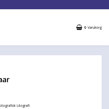
0
Varukorg
aar
otografisk Litografi