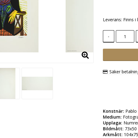
Leverans:
Finns i 
-
Säker betalni
Konstnär:
Medium:
Upplaga:
Bildmått:
Arkmått: