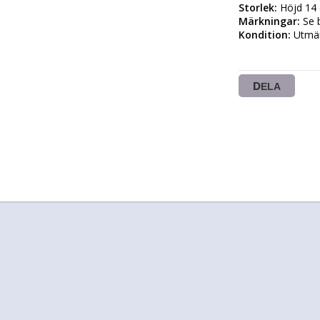
Storlek:
Märkningar:
Kondition:
 Utmär
DELA