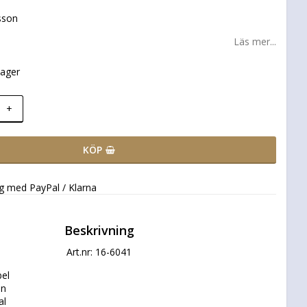
sson
Läs mer...
lager
+
KÖP
ng med PayPal / Klarna
Beskrivning
Art.nr: 16-6041