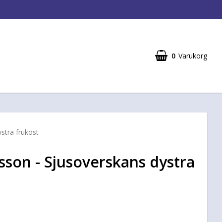
0
Varukorg
stra frukost
rsson - Sjusoverskans dystra